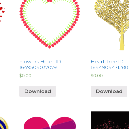
Flowers Heart ID:
Heart Tree ID:
1649504037079
1644904471280
$
0.00
$
0.00
Download
Download