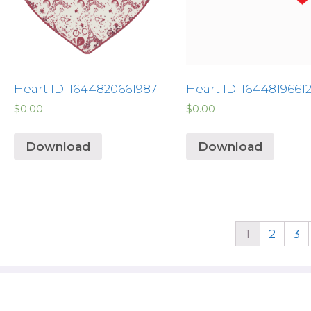
Heart ID: 1644820661987
Heart ID: 1644819661
$
0.00
$
0.00
Download
Download
1
2
3